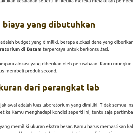
lakukan kesalahan seperti ini ketika mereka melakukan pembeli
n biaya yang dibutuhkan
dalah budget yang dimiliki. berapa alokasi dana yang diberika
oratorium di Batam
terpercaya untuk berkonsultasi.
ampaui alokasi yang diberikan oleh perusahaan. Kamu mungkin 
arus membeli produk second.
kuran dari perangkat lab
ejak awal adalah luas laboratorium yang dimiliki. Tidak semua i
etika Kamu menghadapi kondisi seperti ini, tentu saja pertim
ab yang memiliki ukuran ekstra besar. Kamu harus memastikan k
 memasukkan dan instalasi perangkat itu sendiri nantinya.