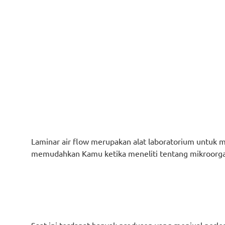
Laminar air flow merupakan alat laboratorium untuk me
memudahkan Kamu ketika meneliti tentang mikroorg
Saat ini terdapat banyak produsen yang menjual perlen