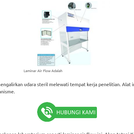
Laminar Air Flow Adalah
ngalirkan udara steril melewati tempat kerja penelitian. Alat 
anisme.
gkapan laboratorium seperti laminar air flow ini. Akan tetapi