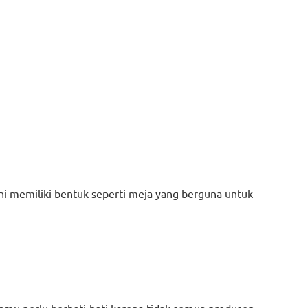
ini memiliki bentuk seperti meja yang berguna untuk
 Kamu perlu berhati-hati karena tidak semua produsen