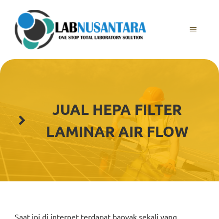
Skip
to
content
MENU
JUAL HEPA FILTER
LAMINAR AIR FLOW
Saat ini di internet terdapat banyak sekali yang