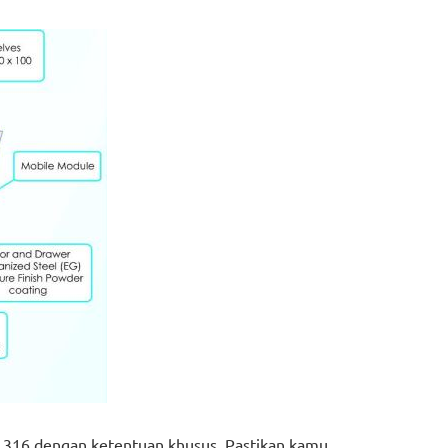
us 316 dengan ketentuan khusus. Pastikan kamu