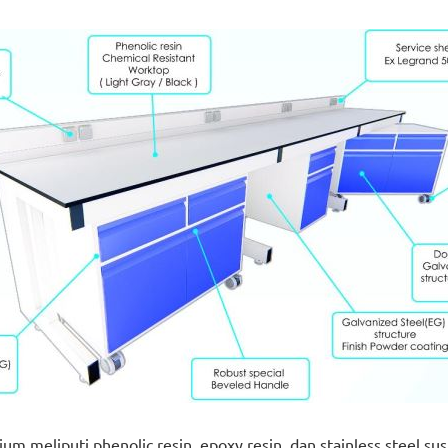
 meliputi phenolic resin, epoxy resin, dan stainless steel s