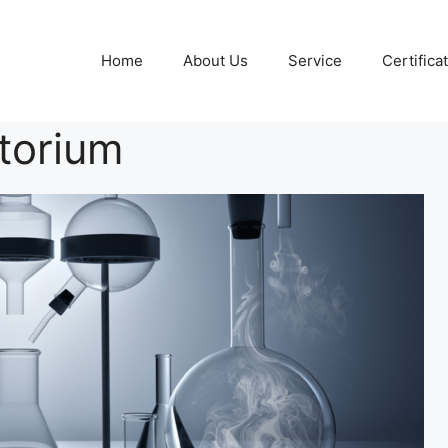
Home
About Us
Service
Certifica
atorium