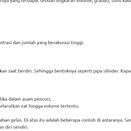
rnya yang terdapat sebuah lingkaran volume, gradasi, suhu kalibr
,
trasi dan jumlah yang berakurasi tinggi.
akan saat berdiri. Sehingga bentuknya seperti pipa silinder. Ka
tika dalam asam pencuci,
elarutkan zat hingga volume tertentu.
ahan gelas. Di atas itu adalah beberapa contoh di antaranya. S
 diri sendiri.