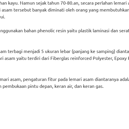
an kayu. Namun sejak tahun 70-80.an, secara perlahan lemar
ari asam tersebut banyak diminati oleh orang yang membutuh
ui.
ggunakan bahan phenolic resin yaitu plastik laminasi dan sera
sam terbagi menjadi 5 ukuran lebar (panjang ke samping) dia
asam yaitu terdiri dari Fiberglas reinforced Polyester, Epoxy 
emari asam, pengaturan fitur pada lemari asam diantaranya adal
an pembukaan pintu depan, keran air, dan keran gas.