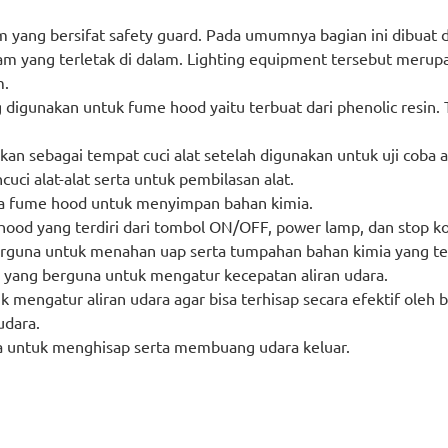
am yang bersifat safety guard. Pada umumnya bagian ini dibuat da
asam yang terletak di dalam. Lighting equipment tersebut meru
m.
g digunakan untuk fume hood yaitu terbuat dari phenolic resin. 
an sebagai tempat cuci alat setelah digunakan untuk uji coba ag
uci alat-alat serta untuk pembilasan alat.
ada fume hood untuk menyimpan bahan kimia.
hood yang terdiri dari tombol ON/OFF, power lamp, dan stop ko
erguna untuk menahan uap serta tumpahan bahan kimia yang te
d yang berguna untuk mengatur kecepatan aliran udara.
k mengatur aliran udara agar bisa terhisap secara efektif oleh 
udara.
na untuk menghisap serta membuang udara keluar.