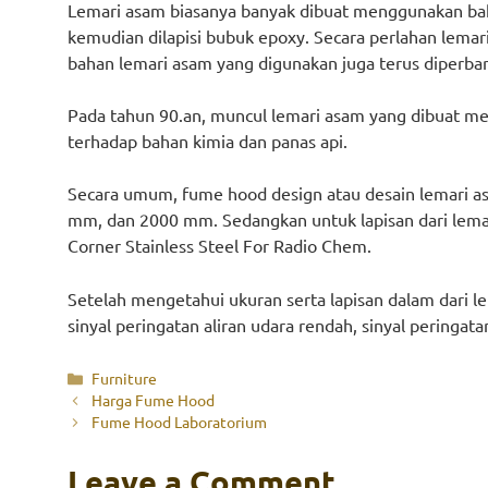
Lemari asam biasanya banyak dibuat menggunakan bah
kemudian dilapisi bubuk epoxy. Secara perlahan lem
bahan lemari asam yang digunakan juga terus diperbar
Pada tahun 90.an, muncul lemari asam yang dibuat men
terhadap bahan kimia dan panas api.
Secara umum, fume hood design atau desain lemari a
mm, dan 2000 mm. Sedangkan untuk lapisan dari lemari 
Corner Stainless Steel For Radio Chem.
Setelah mengetahui ukuran serta lapisan dalam dari l
sinyal peringatan aliran udara rendah, sinyal peringat
Categories
Furniture
Harga Fume Hood
Fume Hood Laboratorium
Leave a Comment